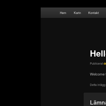
Hoppa
Huvudmeny
Karin's art L'arte di Karin
Hem
Karin
Kontakt
till
primärt
Karins konst
innehåll
Inläggsnavigering
Hel
Publicerat
d
Welcome to
Detta inlägg
Lämna