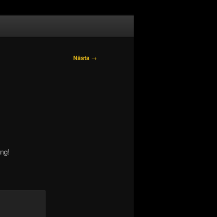
Nästa
→
ing!