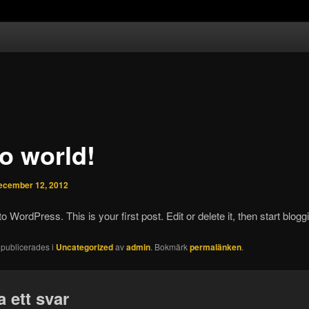
lo world!
ecember 12, 2012
 WordPress. This is your first post. Edit or delete it, then start blogg
 publicerades i
Uncategorized
av
admin
. Bokmärk
permalänken
.
 ett svar