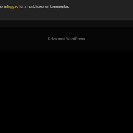
ara
inloggad
för att publicera en kommentar.
Drivs med WordPress